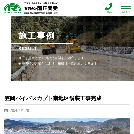
toggle n
電話
MENU
施工事例
RESULT
施工を担当させて頂いた事例をご紹介します。
依頼者様のご都合により、掲載は一部のみとなります。
笠岡バイパスカブト南地区舗装工事完成
2026-04-20