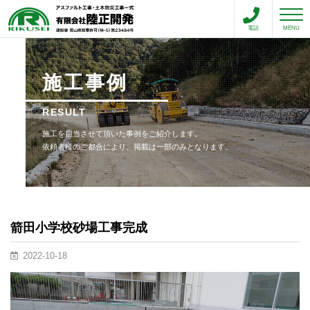
toggle n
電話
MENU
施工事例
RESULT
施工を担当させて頂いた事例をご紹介します。
依頼者様のご都合により、掲載は一部のみとなります。
箭田小学校砂場工事完成
2022-10-18