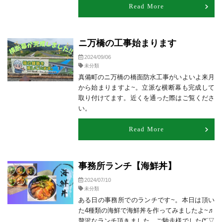
Read More
ニ万橋の工事始まります
2024/09/06
未分類
真備町のニ万橋の橋面防水工事がいよいよ来月
から始まりますよ~。立派な横断幕も完成して
取り付けてます。近くを通った際はご覧くださ
い。
Read More
事務所ランチ【海鮮丼】
2024/07/10
未分類
ある日の事務所でのランチです~。本日は頂い
た4種類の海鮮で海鮮丼を作ってみましたよ~♬
贅沢なランチ頂きました。ご馳走様でした(*´▽