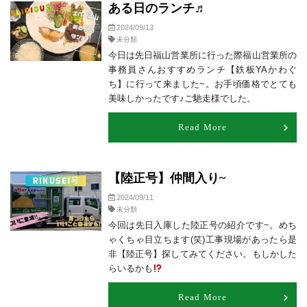
ある日のランチ♬
2024/09/13
未分類
今日は先日福山営業所に行った際福山営業所の
事務員さんおすすめランチ【鉄板YAかわぐ
ち】に行って来ました~。お手頃価格でとても
美味しかったです♪ご馳走様でした。
Read More
【陸正号】仲間入り~
2024/09/11
未分類
今回は先日入庫した陸正号の紹介です~。めち
ゃくちゃ目立ちます(笑)工事現場があったら是
非【陸正号】探してみてください。もしかした
らいるかも
Read More