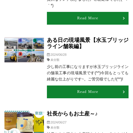
｀*)
Read More
ある日の現場風景【水玉ブリッジ
ライン舗装編】
2024/06/28
未分類
少し前の工事になりますが水玉ブリッジライン
の舗装工事の現場風景です(^^)今回もとっても
綺麗な仕上がりです~。ご苦労様でした!(^^)!
Read More
社長からもお土産～♪
2024/06/27
未分類