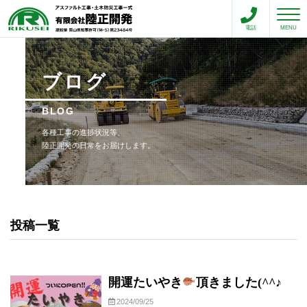
toggle n
電話
MENU
ブログ
BLOG
各種工事の進捗状況等、
陸正開発の日常をお届けします。
投稿一覧
開運たいやき
頂きました(^^♪
2024/09/25