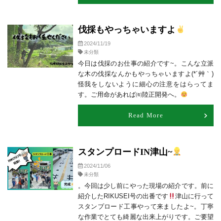
伐採もやっちゃいますよ
2024/11/19
未分類
今日は伐採のお仕事の紹介です~。こんな立派
な木の伐採なんかもやっちゃいますよ(*´艸｀)
怪我をしないように細心の注意をはらってま
す。ご用命があれば㈲陸正開発へ。
Read More
スタンプロードIN津山~
2024/11/06
未分類
。今回は少し前にやった現場の紹介です。前に
紹介したRIKUSEI号の出番です
津山に行って
スタンプロード工事やって来ましたよ~。丁寧
な作業でとても綺麗な出来上がりです。ご要望