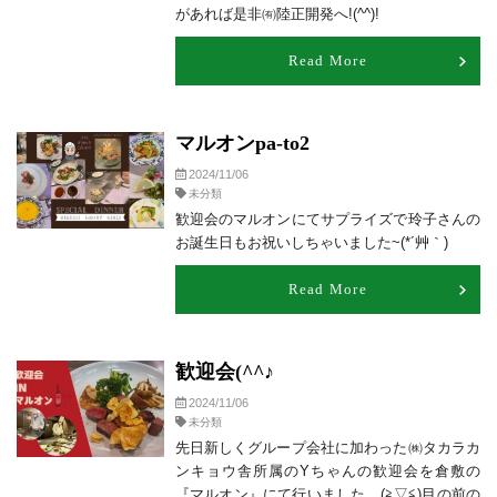
があれば是非㈲陸正開発へ!(^^)!
Read More
マルオンpa-to2
2024/11/06
未分類
歓迎会のマルオンにてサプライズで玲子さんの
お誕生日もお祝いしちゃいました~(*´艸｀)
Read More
歓迎会(^^♪
2024/11/06
未分類
先日新しくグループ会社に加わった㈱タカラカ
ンキョウ舎所属のYちゃんの歓迎会を倉敷の
『マルオン』にて行いました。(≧▽≦)目の前の