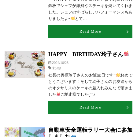
鉄板でシェフが海鮮やステーキを焼いてくれま
した。シェフのすばらしいパフォーマンスもあ
りましたよ~
とて…
Read More
HAPPY BIRTHDAY玲子さん
2024/10/23
未分類
社長の奥様玲子さんのお誕生日です~
おめで
とうございます！そして玲子さんのお友達から
のオクサリスのケーキの差入れみんなで頂きま
した
ご馳走様でした(^^♪
Read More
自動車安全運転ラリー大会に参加
しました