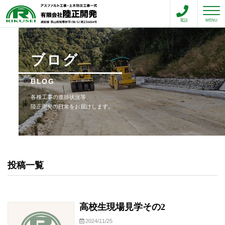
toggle n
電話
MENU
ブログ
BLOG
各種工事の進捗状況等、
陸正開発の日常をお届けします。
投稿一覧
高校生現場見学その2
2024/11/25