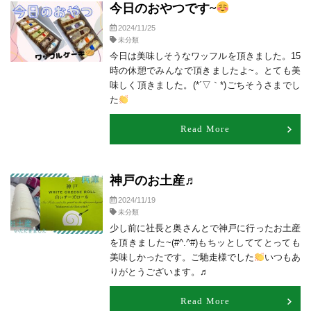
今日のおやつです~
2024/11/25
未分類
今日は美味しそうなワッフルを頂きました。15
時の休憩でみんなで頂きましたよ~。とても美
味しく頂きました。(*´▽｀*)ごちそうさまでし
た
Read More
神戸のお土産♬
2024/11/19
未分類
少し前に社長と奥さんとで神戸に行ったお土産
を頂きました~(#^.^#)もちッとしててとっても
美味しかったです。ご馳走様でした
いつもあ
りがとうございます。♬
Read More