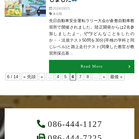
2024/10/23
未分類
先日自動車安全運転ラリー大会が倉敷自動車教
習所で開催されました。陸正開発からは2名参
加しましたよ~。!(^^)!どんなことをしたの
か・・法規テスト50問を30分(卒検の学科と同
じレベル)と路上走行テスト(同乗した教官が教
習所採点基…
Read More
6 / 14
« 先頭
«
...
4
5
6
7
8
...
»
最後 »
086-444-1127
086-444-7225